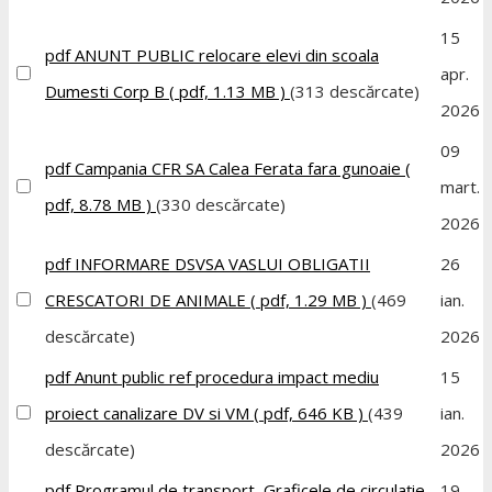
15
pdf
ANUNT PUBLIC relocare elevi din scoala
apr.
Dumesti Corp B
( pdf, 1.13 MB )
(313 descărcate)
2026
09
pdf
Campania CFR SA Calea Ferata fara gunoaie
(
mart.
pdf, 8.78 MB )
(330 descărcate)
2026
pdf
INFORMARE DSVSA VASLUI OBLIGATII
26
CRESCATORI DE ANIMALE
( pdf, 1.29 MB )
(469
ian.
descărcate)
2026
pdf
Anunt public ref procedura impact mediu
15
proiect canalizare DV si VM
( pdf, 646 KB )
(439
ian.
descărcate)
2026
pdf
Programul de transport, Graficele de circulație
19