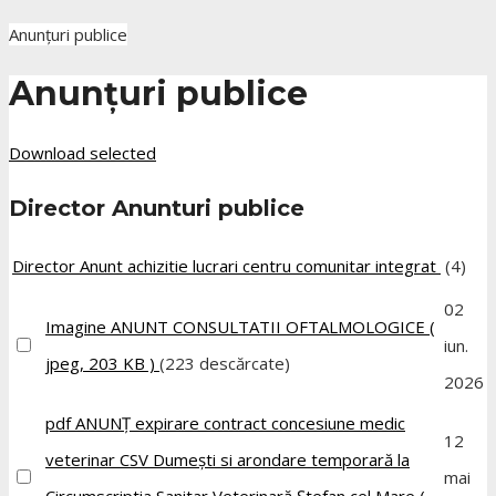
Anunțuri publice
Anunțuri publice
Download selected
Director
Anunturi publice
Director
Anunt achizitie lucrari centru comunitar integrat
(4)
02
Imagine
ANUNT CONSULTATII OFTALMOLOGICE
(
iun.
jpeg, 203 KB )
(223 descărcate)
2026
pdf
ANUNȚ expirare contract concesiune medic
12
veterinar CSV Dumești si arondare temporară la
mai