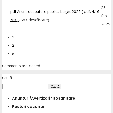
28
pdf
Anunt dezbatere publica buget 2025
( pdf, 4.16
feb.
MB )
(883 descărcate)
2025
1
2
»
Comments are closed.
Caută
Caută
Anunturi/Avertizari fitosanitare
Posturi vacante