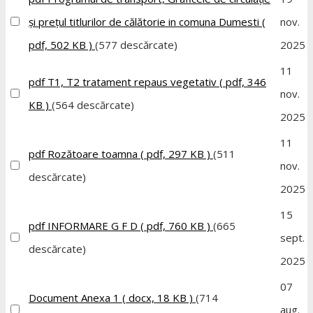
și prețul titlurilor de călătorie in comuna Dumesti
(
nov.
pdf, 502 KB )
(577 descărcate)
2025
11
pdf
T1, T2 tratament repaus vegetativ
( pdf, 346
nov.
KB )
(564 descărcate)
2025
11
pdf
Rozătoare toamna
( pdf, 297 KB )
(511
nov.
descărcate)
2025
15
pdf
INFORMARE G F D
( pdf, 760 KB )
(665
sept.
descărcate)
2025
07
Document
Anexa 1
( docx, 18 KB )
(714
aug.