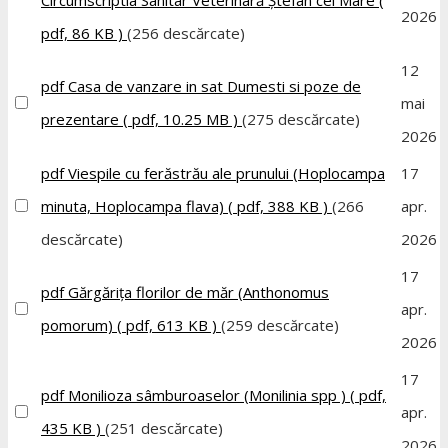
Circumscriptia Sanitar Veterinară Ștefan cel Mare
(
2026
pdf, 86 KB )
(256 descărcate)
12
pdf
Casa de vanzare in sat Dumesti si poze de
mai
prezentare
( pdf, 10.25 MB )
(275 descărcate)
2026
pdf
Viespile cu ferăstrău ale prunului (Hoplocampa
17
minuta, Hoplocampa flava)
( pdf, 388 KB )
(266
apr.
descărcate)
2026
17
pdf
Gărgărița florilor de măr (Anthonomus
apr.
pomorum)
( pdf, 613 KB )
(259 descărcate)
2026
17
pdf
Monilioza sâmburoaselor (Monilinia spp )
( pdf,
apr.
435 KB )
(251 descărcate)
2026