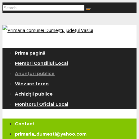
Prima pagină
Membri Consiliul Local
Anunțuri publice
Vânzare teren
Achiziții publice
Monitorul Oficial Local
Contact
primaria_dumesti@yahoo.com