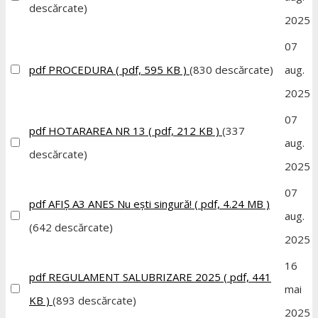
descărcate)
2025
07
pdf
PROCEDURA
( pdf, 595 KB )
(830 descărcate)
aug.
2025
07
pdf
HOTARAREA NR 13
( pdf, 212 KB )
(337
aug.
descărcate)
2025
07
pdf
AFIȘ A3 ANES Nu ești singură!
( pdf, 4.24 MB )
aug.
(642 descărcate)
2025
16
pdf
REGULAMENT SALUBRIZARE 2025
( pdf, 441
mai
KB )
(893 descărcate)
2025