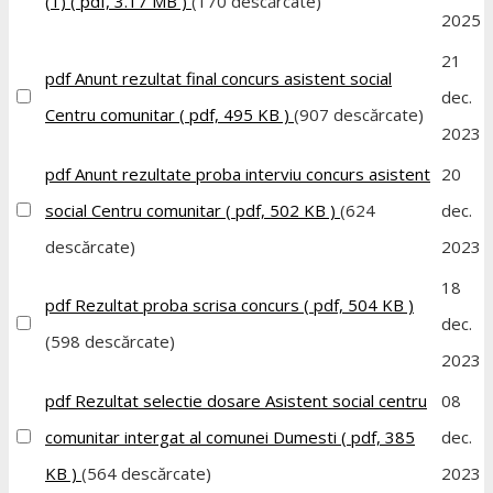
(1)
( pdf, 3.17 MB )
(170 descărcate)
2025
21
pdf
Anunt rezultat final concurs asistent social
dec.
Centru comunitar
( pdf, 495 KB )
(907 descărcate)
2023
pdf
Anunt rezultate proba interviu concurs asistent
20
social Centru comunitar
( pdf, 502 KB )
(624
dec.
descărcate)
2023
18
pdf
Rezultat proba scrisa concurs
( pdf, 504 KB )
dec.
(598 descărcate)
2023
pdf
Rezultat selectie dosare Asistent social centru
08
comunitar intergat al comunei Dumesti
( pdf, 385
dec.
KB )
(564 descărcate)
2023