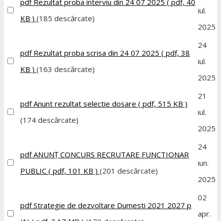
pdf
Rezultat proba interviu din 24 07 2025
( pdf, 40
iul.
KB )
(185 descărcate)
2025
24
pdf
Rezultat proba scrisa din 24 07 2025
( pdf, 38
iul.
KB )
(163 descărcate)
2025
21
pdf
Anunt rezultat selectie dosare
( pdf, 515 KB )
iul.
(174 descărcate)
2025
24
pdf
ANUNȚ CONCURS RECRUTARE FUNCTIONAR
iun.
PUBLIC
( pdf, 101 KB )
(201 descărcate)
2025
02
pdf
Strategie de dezvoltare Dumesti 2021 2027 p
apr.