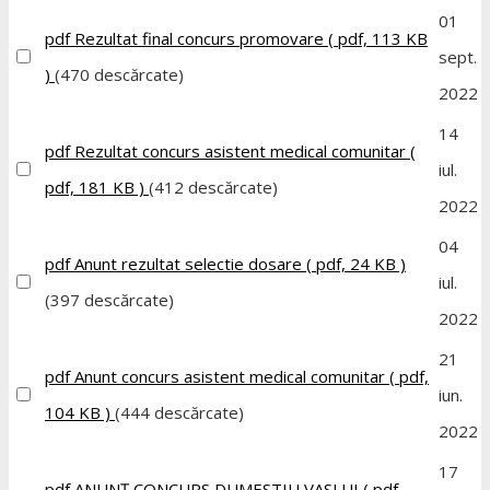
01
pdf
Rezultat final concurs promovare
( pdf, 113 KB
sept.
)
(470 descărcate)
2022
14
pdf
Rezultat concurs asistent medical comunitar
(
iul.
pdf, 181 KB )
(412 descărcate)
2022
04
pdf
Anunt rezultat selectie dosare
( pdf, 24 KB )
iul.
(397 descărcate)
2022
21
pdf
Anunt concurs asistent medical comunitar
( pdf,
iun.
104 KB )
(444 descărcate)
2022
17
pdf
ANUNȚ CONCURS DUMESTIU VASLUI
( pdf,