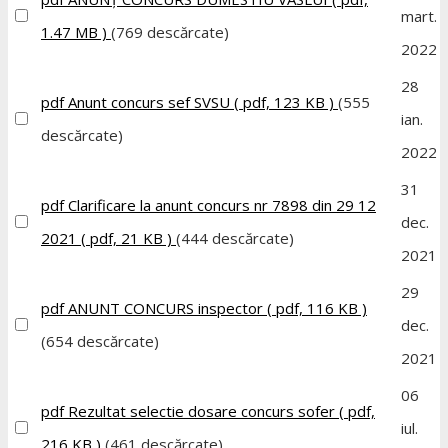
mart.
1.47 MB )
(769 descărcate)
2022
28
pdf
Anunt concurs sef SVSU
( pdf, 123 KB )
(555
ian.
descărcate)
2022
31
pdf
Clarificare la anunt concurs nr 7898 din 29 12
dec.
2021
( pdf, 21 KB )
(444 descărcate)
2021
29
pdf
ANUNT CONCURS inspector
( pdf, 116 KB )
dec.
(654 descărcate)
2021
06
pdf
Rezultat selectie dosare concurs sofer
( pdf,
iul.
216 KB )
(461 descărcate)