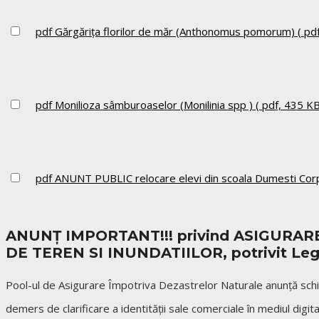
pdf
Gărgărița florilor de măr (Anthonomus pomorum)
( pd
pdf
Monilioza sâmburoaselor (Monilinia spp )
( pdf, 435 KB
pdf
ANUNT PUBLIC relocare elevi din scoala Dumesti Cor
ANUNȚ IMPORTANT!!! privind ASIGUR
DE TEREN SI INUNDATIILOR, potrivit Legii 
Pool-ul de Asigurare Împotriva Dezastrelor Naturale anunță schi
demers de clarificare a identității sale comerciale în mediul dig