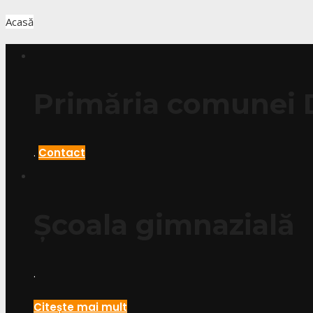
Acasă
Primăria comunei
.
Contact
Școala gimnazială
.
Citește mai mult