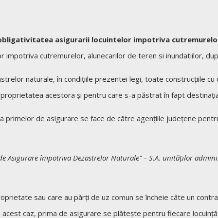
obligativitatea asigurarii locuintelor impotriva cutremurelor
or impotriva cutremurelor, alunecarilor de teren si inundatiilor, 
trelor naturale, în condiţiile prezentei legi, toate construcţiile cu 
n proprietatea acestora şi pentru care s-a păstrat în fapt destinaţi
ta primelor de asigurare se face de către agenţiile judeţene pentru 
 Asigurare împotriva Dezastrelor Naturale” – S.A. unităţilor administr
oproprietate sau care au părţi de uz comun se încheie câte un contra
n acest caz, prima de asigurare se plăteşte pentru fiecare locuinţă