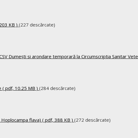
 203 KB )
(227 descărcate)
SV Dumești si arondare temporară la Circumscriptia Sanitar Vete
e
( pdf, 10.25 MB )
(284 descărcate)
, Hoplocampa flava)
( pdf, 388 KB )
(272 descărcate)