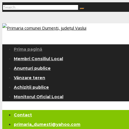
Prima pagină
Membri Consiliul Local
Anunțuri publice
Vânzare teren
Achiziții publice
Monitorul Oficial Local
Contact
primaria_dumesti@yahoo.com