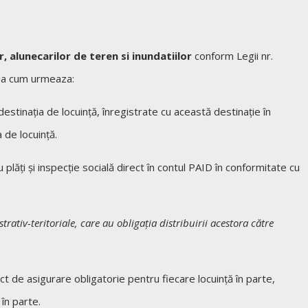
, alunecarilor de teren si inundatiilor
conform Legii nr.
dupa cum urmeaza:
destinaţia de locuinţă, înregistrate cu această destinaţie în
a de locuinţă.
plăţi şi inspecţie socială direct în contul PAID în conformitate cu
ativ-teritoriale, care au obligaţia distribuirii acestora către
ct de asigurare obligatorie pentru fiecare locuinţă în parte,
 în parte.