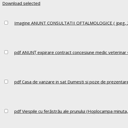
Download selected
Imagine
ANUNT CONSULTATII OFTALMOLOGICE
( jpeg,
pdf
ANUNȚ expirare contract concesiune medic veterinar C
pdf
Casa de vanzare in sat Dumesti si poze de prezentar
pdf
Viespile cu ferăstrău ale prunului (Hoplocampa minuta