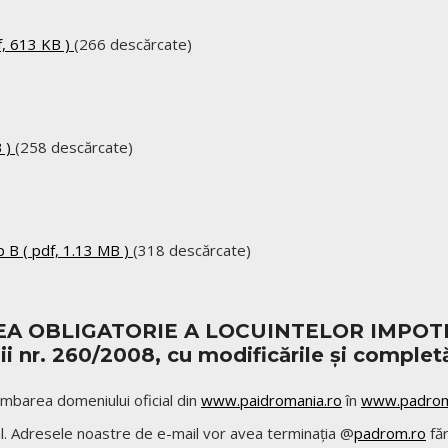
f, 613 KB )
(266 descărcate)
 )
(258 descărcate)
p B
( pdf, 1.13 MB )
(318 descărcate)
AREA OBLIGATORIE A LOCUINTELOR IMP
nr. 260/2008, cu modificările și completăr
mbarea domeniului oficial din
www.paidromania.ro
în
www.padrom
ital. Adresele noastre de e-mail vor avea terminația @
padrom.ro
făr