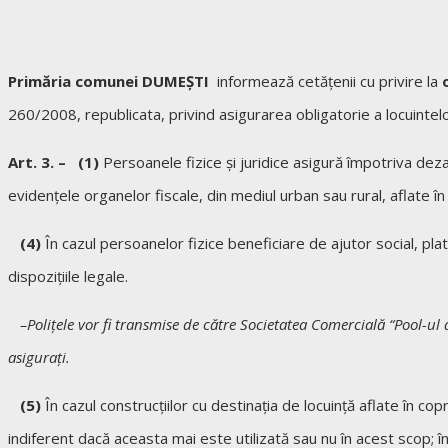
Primăria comunei DUMEȘTI
informează cetăţenii cu privire la
260/2008, republicata, privind asigurarea obligatorie a locuintel
Art. 3. –
(1)
Persoanele fizice şi juridice asigură împotriva dezas
evidenţele organelor fiscale, din mediul urban sau rural, aflate î
(4)
În cazul persoanelor fizice beneficiare de ajutor social, pla
dispoziţiile legale.
–Poliţele vor fi transmise de către Societatea Comercială “Pool-ul de
asiguraţi.
(5)
În cazul construcţiilor cu destinaţia de locuinţă aflate în c
indiferent dacă aceasta mai este utilizată sau nu în acest scop; î