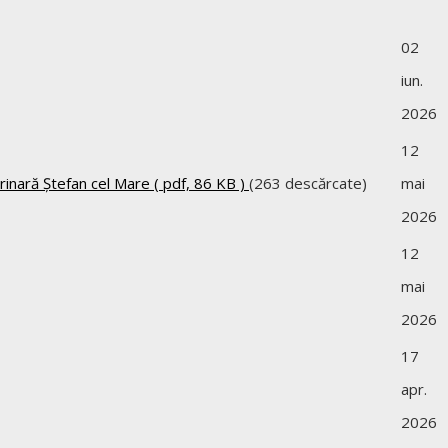
02
iun.
2026
12
rinară Ștefan cel Mare
( pdf, 86 KB )
(263 descărcate)
mai
2026
12
mai
2026
17
apr.
2026