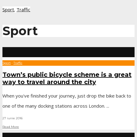
Sport
,
Traffic
Sport
Sport
•
Traffic
Town’s public bicycle scheme is a great
way to travel around the city
When you've finished your journey, just drop the bike back to
one of the many docking stations across London.
...
27 iunie 2016
Read More